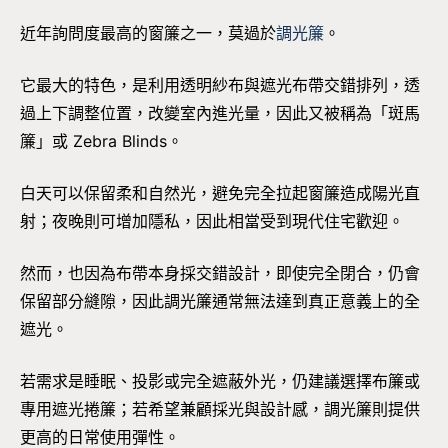
近年詢問度最高的窗簾之一，莫過於
調光簾
。
它最大的特色，是利用透明紗布與遮光布帶交錯排列，透
過上下調整位置，改變室內進光量，因此又被稱為「斑馬
簾」或 Zebra Blinds。
白天可以保留柔和自然光，避免完全拉起窗簾造成陽光直
射；夜晚則可增加隱私，因此相當受到現代住宅歡迎。
然而，也因為布帶本身採交錯設計，即使完全閉合，仍會
保留部分縫隙，因此調光簾通常無法達到真正意義上的全
遮光。
若需求是睡眠、投影或完全遮蔽外光，仍建議選擇布簾或
專用遮光捲簾；若希望兼顧採光與設計感，調光簾則提供
更高的日常使用彈性。