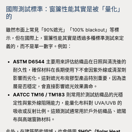
國際測試標準：窗簾性能其實是被「量化」
的
雖然市面上常見「90%遮光」「100% blackout」等標
示，但在國際上，窗簾性能其實是透過多種標準測試來定
義的，而不是單一數字。例如：
ASTM D6544
主要用來評估紡織品在日照與清洗後的
耐久性，確保材料在長期使用下不會因紫外線或清潔劑
影響而劣化。這對遮光布背膠型產品特別重要，因為塗
層是否穩定，會直接影響遮光效果壽命。
AATCC TM16 / TM183
則常用於測試紡織品的光穩
定性與紫外線阻隔能力，能量化布料對 UVA/UVB 的
吸收或反射比例。這類測試通常用於戶外紡織品、遮陽
布與高端窗飾材料。
此外，在建築節能領域，也會使用
SHGC（Solar Heat