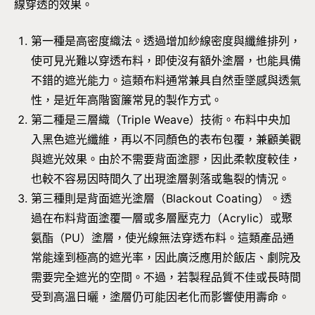
線穿透的效果。
第一種是高密度織法。透過增加紗線密度與纖維排列，
使可見光難以穿透布料，即使沒有額外塗層，也能具備
不錯的遮光能力。這類布料通常兼具自然垂墜感與透氣
性，是近年高階窗簾常見的製作方式。
第二種是三層織（Triple Weave）技術。布料中央加
入黑色遮光纖維，再以不同顏色的表布包覆，兼顧美觀
與遮光效果。由於不需要背面塗膠，因此柔軟度較佳，
也較不容易因時間久了出現塗層剝落或龜裂的情況。
第三種則是背面遮光塗層（Blackout Coating）。透
過在布料背面塗覆一層或多層壓克力（Acrylic）或聚
氨酯（PU）塗層，使光線無法穿透布料。這類產品通
常能達到極高的遮光率，因此廣泛應用於飯店、劇院及
需要完全遮光的空間。不過，若製程品質不佳或長時間
受到高溫日曬，塗層仍可能因老化而影響使用壽命。