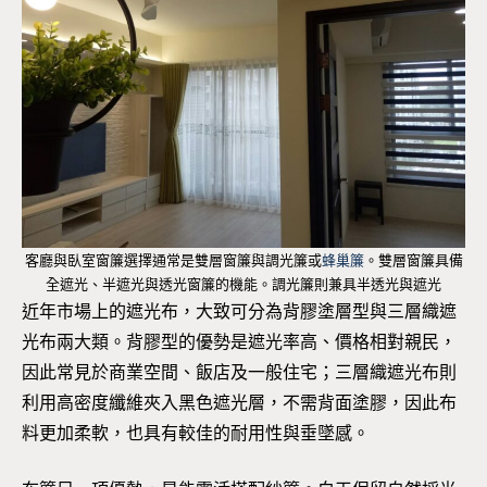
客廳與臥室窗簾選擇通常是雙層窗簾與調光簾或
蜂巢簾
。雙層窗簾具備
全遮光、半遮光與透光窗簾的機能。調光簾則兼具半透光與遮光
近年市場上的遮光布，大致可分為背膠塗層型與三層織遮
光布兩大類。背膠型的優勢是遮光率高、價格相對親民，
因此常見於商業空間、飯店及一般住宅；三層織遮光布則
利用高密度纖維夾入黑色遮光層，不需背面塗膠，因此布
料更加柔軟，也具有較佳的耐用性與垂墜感。