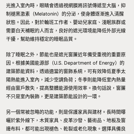
光進入室內時，眼睛會透過視網膜將訊號傳遞至大腦，抑
制褪黑激素（Melatonin）的分泌，使身體逐漸進入清醒
狀態。因此，對於輪班工作者、嬰幼兒家庭、淺眠族群或
需要白天補眠的人而言，良好的遮光環境能降低外部光線
干擾，幫助維持穩定的睡眠品質。
除了睡眠之外，節能也是遮光窗簾近年備受重視的重要原
因。根據美國能源部（U.S. Department of Energy）的
建築節能資料，透過適當的窗飾系統，可有效降低夏季太
陽熱能進入室內，減少空調負荷；冬季則能降低室內熱量
經由窗戶散失，提高整體能源使用效率。換句話說，窗簾
不只是室內裝飾，更是建築節能設計的一環。
另一個常被忽略的功能，則是保護家具與建材。長時間曝
曬於紫外線下，木質家具、皮革沙發、藝術品、地板及窗
邊布料，都可能出現褪色、乾裂或老化現象。選擇具備良