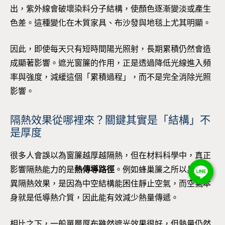
出，紫外線會破壞染料分子結構，使顏色逐漸變淡或產生
色差。這種變化在木質家具、布沙發與地毯上尤其明顯。
因此，即使每天只有短時間陽光照射，長期累積仍然會造
成顯著影響。遮光窗簾的作用，正是透過降低光線進入頻
率與強度，減緩這個「累積過程」，而不是完全消除光照
影響。
隔熱效果從哪裡來？關鍵其實是「結構」不
是厚度
很多人會誤以為窗簾越厚越隔熱，但在材料科學中，真正
影響隔熱能力的是
熱傳導路徑
。例如蜂巢簾之所以具有優
異隔熱效果，是因為中空結構能困住靜止空氣，而空氣本
身就是低導熱介質，因此能有效減少熱量傳遞。
相比之下，一般單層厚布雖然遮光效果很好，但熱量仍然