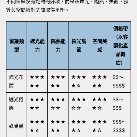
不同窗簾沒有絕對的好壞，而是在遮光、隔熱、美觀、預
算與空間限制之間取得平衡。
價格帶
（以客
窗簾類
遮光能
隔熱能
採光調
空間美
製化產
型
力
力
節
感
品概
估）
遮光布
★★★
★★★
★★★
★★★
$$～
簾
★★
★★
★☆
★★
$$$$
遮光捲
★★★
★★★
★★★
★★★
$$～
簾
★☆
☆☆
☆☆
★☆
$$$
★★★
★★★
★★★
★★★
$$$～
蜂巢簾
★☆
★★
★☆
★☆
$$$$