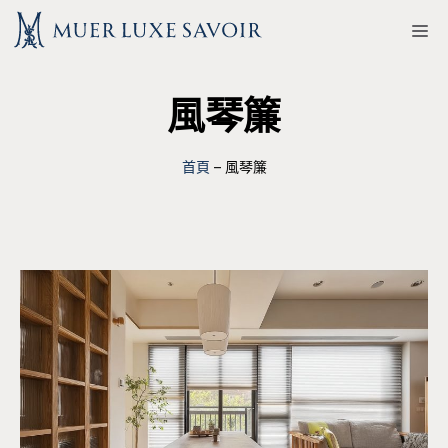
跳
M
至
主
風琴簾
要
內
容
首頁
–
風琴簾