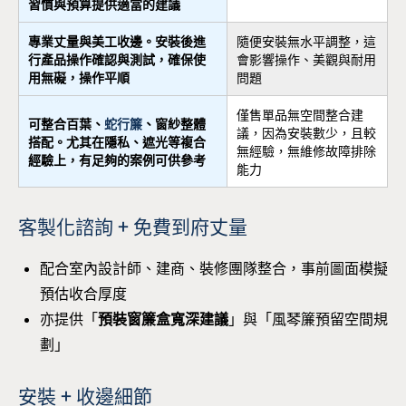
習慣與預算提供適當的建議
專業丈量與美工收邊。安裝後進
隨便安裝無水平調整，這
行產品操作確認與測試，確保使
會影響操作、美觀與耐用
用無礙，操作平順
問題
僅售單品無空間整合建
可整合百葉、
蛇行簾
、窗紗整體
議，因為安裝數少，且較
搭配。尤其在隱私、遮光等複合
無經驗，無維修故障排除
經驗上，有足夠的案例可供參考
能力
客製化諮詢 + 免費到府丈量
配合室內設計師、建商、裝修團隊整合，事前圖面模擬
預估收合厚度
亦提供「
預裝窗簾盒寬深建議
」與「風琴簾預留空間規
劃」
安裝 + 收邊細節