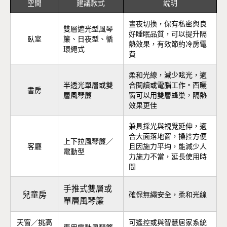
空間
建議款式
說明
晝夜切換，保有私密與良
雙層遮光型風琴
好睡眠品質，可以提升隔
臥室
簾、日夜型、循
熱效果，有效節約冷房電
環繩式
費
柔和光線，減少眩光，適
半透光單層或雙
合閱讀或電腦工作。西曬
書房
層風琴簾
窗可以用雙層蜂巢，隔熱
效果更佳
兼具採光與視覺延伸，適
合大面落地窗，操控方便
上下拉風琴簾／
客廳
且因施力平均，能減少人
電動型
力施力不當，延長使用時
間
手推式雙層或
兒童房
確保無繩安全，柔和光線
單層風琴簾
天窗／挑高
可遙控或與智慧居家系統