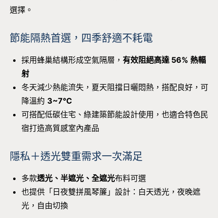
選擇。
節能隔熱首選，四季舒適不耗電
採用蜂巢結構形成空氣隔層，
有效阻絕高達 56% 熱輻
射
冬天減少熱能流失，夏天阻擋日曬悶熱，搭配良好，可
降溫約
3~7°C
可搭配低碳住宅、綠建築節能設計使用，也適合特色民
宿打造高質感室內產品
隱私＋透光雙重需求一次滿足
多款
透光、半遮光、全遮光
布料可選
也提供「日夜雙拼風琴簾」設計：白天透光，夜晚遮
光，自由切換