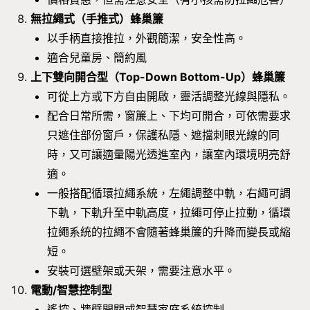
無拉繩式（手推式）蜂巢簾
以手柄直接推拉，外觀簡潔，安全性高。
適合兒童房、簡約風
上下雙向開合
型
（Top-Down Bottom-Up）蜂巢簾
可從上方或下方自由開啟，靈活調整光線與隱私。
配合日常所需，窗簾上、下均可開合，可依需要求
只遮住部份窗戶，保護私隱、遮擋刺眼光線的同
時，又可讓適量陽光透進室內，讓室內環境明亮舒
適。
一般搭配循環拉繩系統，左繩調整中軌，右繩可調
下軌，下軌升至中軌高度，拉繩可停止拉動，循環
拉繩系統的拉繩不會隨著蜂巢簾的升降而變長或縮
短。
安裝可選壁架或天架，需要注意水平。
電動/智慧控制型
遙控、牆壁開關或智慧家庭系統控制