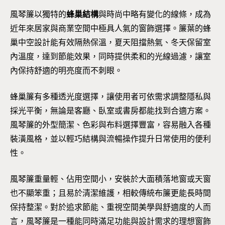
風琴簾以獨特的
蜂巢結構
與時尚中略有變化的線條，成為
近年來居家與商業空間中極具人氣的窗飾選擇。簾葉的蜂
巢中空設計能有效隔熱保溫，夏天阻擋熱氣、冬天保留室
內溫度，達到節能效果，同時提供柔和的光線過濾，讓室
內保持舒適的明亮度而不刺眼。
蜂巢簾有多種透光度選擇，讓使用者可依需求調整隱私與
採光平衡，無論是客廳、臥室或書房都能找到合適方案。
風琴簾的外型簡潔、色彩與布料選擇豐富，容易融入各種
裝潢風格，並以輕巧結構與流暢操作提升日常使用的便利
性。
風琴簾重量輕、佔用空間小，安裝於大面積落地窗或天窗
也不顯笨重；且易於清潔維護，相較傳統布簾更能長時間
保持整潔。對於追求節能、重視空間美學與舒適度的人而
言，風琴簾是一種能同時滿足功能與設計需求的理想窗飾