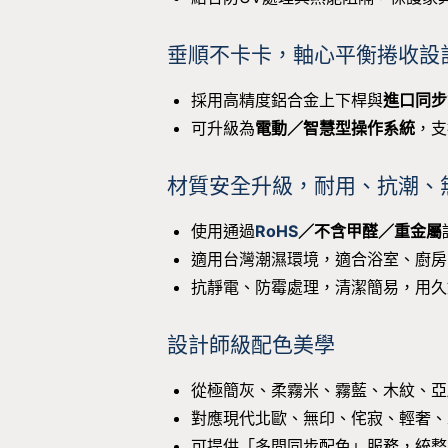
垂順不卡卡，軸心平衡捲收設
採用高精度鋁合金上下桿與
進口同步
可升級為
電動／智慧型操作系統
，支
材質安全升級，耐用、抗潮、
使用通過
RoHS
／不含甲醛／重金屬
適用台灣潮濕環境，適合浴室、廚房
抗靜電、防霉處理，清潔簡易，用久
設計師級配色美學
從極簡灰、柔霧米、霧藍、木紋、亞
對應現代北歐、無印、侘寂、輕奢、
可提供「多間同步配色」服務，統整