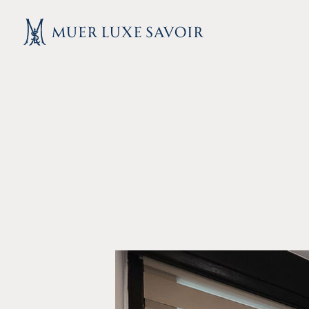
跳
至
主
要
內
容