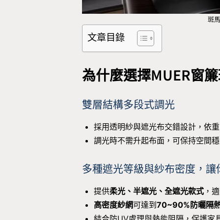
斑
文章目錄
為什麼選擇MUER窗簾
雙層結構多段式調光
採用透明紗與遮光布交錯設計，依重
調光時不需升起布面，可保持空間穩
多種遮光等級與紗布密度，讓
提供
柔光、半遮光、全遮光款式
，適
高密度紗網
可達到
70~90%防曬隔
結合防UV處理與熱能阻隔，保護家