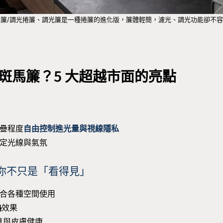
馬簾/調光捲簾、調光簾是一種捲簾的進化版，簾體輕簡，濾光、調光功能卻不容
斑馬簾？5 大超越市面的亮點
疊程度
自由控制進光量與視線隱私
定光線與氣氛
你不只是「看得見」
合各種空間使用
熱
效果
具與皮膚健康