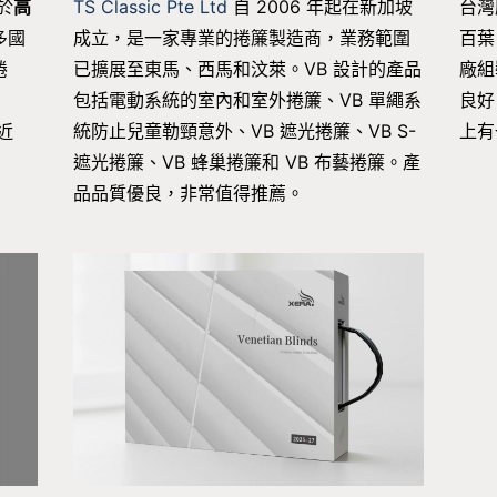
台灣
於
高
TS Classic Pte Ltd
自 2006 年起在新加坡
百葉
多國
成立，是一家專業的捲簾製造商，業務範圍
廠組
捲
已擴展至東馬、西馬和汶萊。VB 設計的產品
良好
包括電動系統的室內和室外捲簾、VB 單繩系
上有
近
統防止兒童勒頸意外、VB 遮光捲簾、VB S-
遮光捲簾、VB 蜂巢捲簾和 VB 布藝捲簾。產
品品質優良，非常值得推薦。