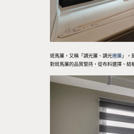
斑馬簾，又稱「調光簾、調光
捲簾
」，
對斑馬簾的品質堅持，從布料選擇、結