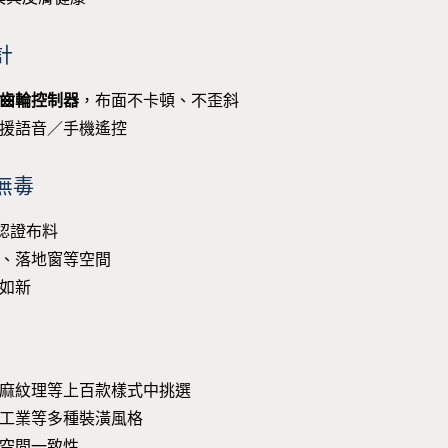
計
齒輪控制器
，布面不卡頓、不歪斜
援語音／手機遙控
無毒
認證布料
、落地窗等空間
如新
麻紋理等上百款樣式中挑選
工業等多種裝潢風格
空間一致性