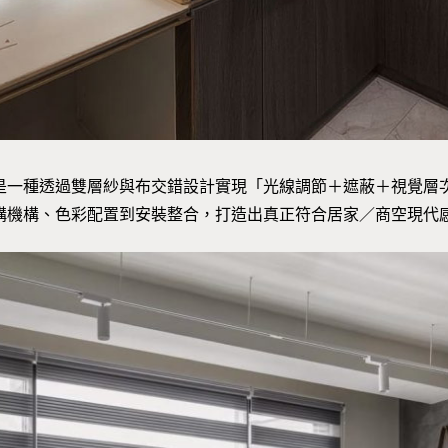
是一種透過雙層紗與布交錯設計實現「光線調節＋遮蔽＋視覺層次
構機構、色彩配置到安裝整合，打造出真正符合居家／商空現代