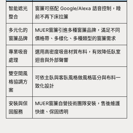
智能遮光
窗簾可搭配 Google/Alexa 語音控制，睡
整合
前不再下床拉簾
多元化的
MUER窗簾引進多種窗簾品牌，滿足不同
窗簾品牌
價格帶、多樣化、多種類型的窗簾需求
專業吸音
選用高密度吸音材質布料，有效降低臥室
處理
迴音與外部聲響
雙空間風
可依主臥與客臥風格做風格區分與布料一
格協調方
致化設計
案
安裝與保
MUER窗簾自營技術團隊安裝，售後維護
固服務
快速、保固透明