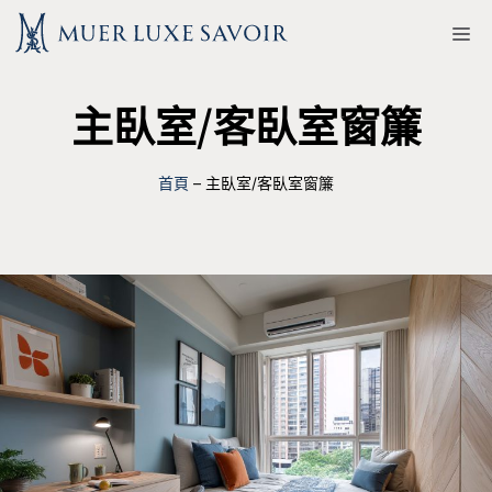
跳
M
至
主
主臥室/客臥室窗簾
要
內
容
首頁
–
主臥室/客臥室窗簾