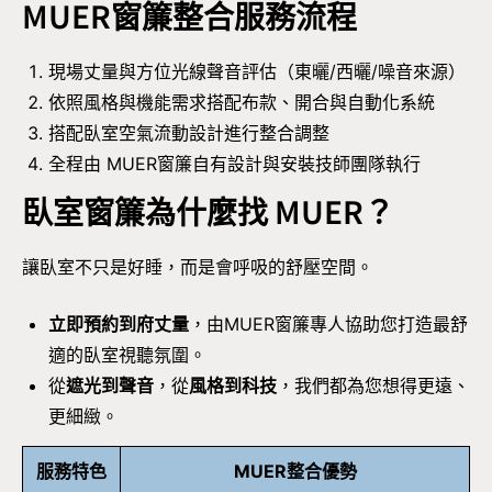
MUER窗簾整合服務流程
現場丈量與方位光線聲音評估（東曬/西曬/噪音來源）
依照風格與機能需求搭配布款、開合與自動化系統
搭配臥室空氣流動設計進行整合調整
全程由 MUER窗簾自有設計與安裝技師團隊執行
臥室窗簾為什麼找 MUER？
讓臥室不只是好睡，而是會呼吸的舒壓空間。
立即預約到府丈量
，由MUER窗簾專人協助您打造最舒
適的臥室視聽氛圍。
從
遮光到聲音
，從
風格到科技
，我們都為您想得更遠、
更細緻。
服務特色
MUER整合優勢