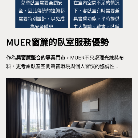
兒童臥室需要兼顧安
在室內空間不足的情況
全，因此傳統的拉繩都
下，客臥室有時需要兼
需要特別設計，以免成
具書房功能。平時提供
為安全隱患
主人閱讀、藏書，臥舖
更是很好的放鬆小空
MUER窗簾的臥室服務優勢
間。當客人來訪時，也
能在簡易臥舖休息，成
作為
與窗簾整合的專業門市
，MUER不只處理光線與布
為額外的客臥機能。透
料，更考慮臥室空間聲音環境與個人習慣的協調性：
過色系搭配，適當的臥
室窗簾能有截然不同的
設計感，蜂巢簾的多種
顏色、觸感材質與功能
能夠讓客臥室充當書房
時，兼顧遮光、調光與
節能機能。