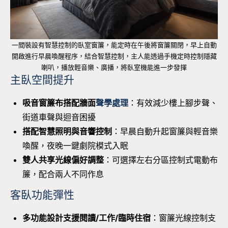
一間裝設有智慧控制的臥室窗簾，能定時在午後將窗簾關閉，早上自動
開啟進行早晨喚醒程序，結合智慧控制，主人能透過手機定時控制隱藏
喇叭，播放輕音樂、廣播，將臥室機能進一步發揮
主臥空間提升
吸音窗簾布搭配牆面
聲學處理
：有效減少樓上腳步聲、
街道車聲與迴音困擾
搭配智慧照明與音響控制
：早晨自動升起窗簾與輕音樂
喚醒，夜晚一鍵劇院模式入眠
雙人共享光線偏好調整
：可選擇左右分區控制式電動布
簾，配合兩人不同作息
客臥功能彈性
多功能設計支援閱讀/工作/臨時住宿
：窗簾光線控制支