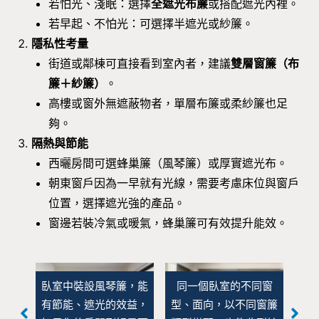
若怕光、淺眠：選擇
全遮光布簾
或搭配遮光內裡。
若早起、不怕光：可選擇半遮光或紗簾。
隱私性考量
街道或鄰棟可直接看到室內者，建議
雙層窗簾（布
簾＋紗簾）
。
高樓或窗外無遮蔽物者，單層布簾或柔紗簾也足
夠。
隔熱與節能
西曬房間可選蜂巢簾（風琴簾）或厚實遮光布。
朝東窗戶因為一早就有光線，需要考慮床位與窗戶
位置，選擇遮光強的產品。
窗邊若裝冷氣或暖氣，蜂巢簾可有效提升能效。
，在
臥室中裝設風琴簾，能
同一個臥室的不同窗
蜂
戶能
有節能、遮光的效益，
型、面向，以不同窗簾
不