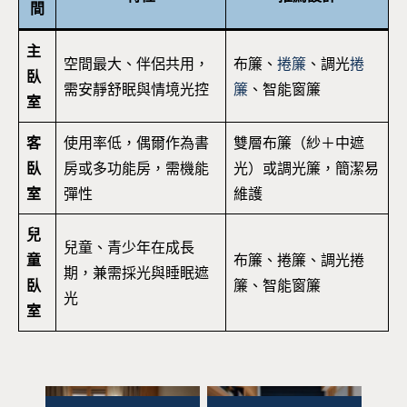
間
主
空間最大、伴侶共用，
布簾、
捲簾
、調光
捲
臥
需安靜舒眠與情境光控
簾
、智能窗簾
室
客
使用率低，偶爾作為書
雙層布簾（紗＋中遮
臥
房或多功能房，需機能
光）或調光簾，簡潔易
室
彈性
維護
兒
兒童、青少年在成長
童
布簾、捲簾、調光捲
期，兼需採光與睡眠遮
臥
簾、智能窗簾
光
室