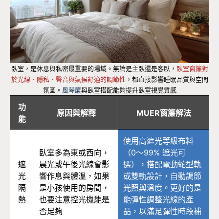
臥室，是休息與私密最重要的場域。無論是主臥還是客臥，
臥室窗簾對
於光線、隱私、聲音與氣候舒適的調節性
，都直接影響睡眠品質與空間
氛圍。
風琴簾
與臥室搭配能夠提升臥室視覺質感
功
原因與解釋
MUER窗簾解法
能
使用高遮光等級布料
臥室多為東或西向，
（0～99% 遮光可
遮
晨光或午後光線會影
選），搭配電動蛇型軌
光
響作息與體溫，如果
或雙軌設計，自動調節
隔
是小孩使用的房間，
光照與溫度。更好的是
熱
也要注意控光機能是
能彈性調整光線的產
否足夠
品，以滿足彈性時段補