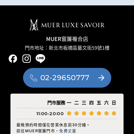
MUER窗簾複合店
門市地址：新北市板橋區藝文街59號1樓
02-29650777
門市服務
一
二
三
四
五
六
日
11:00-20:00
最晚預約時間僅在營業休息前30分鐘。
前往MUER窗簾門市，
免費丈量