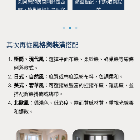
能、
如果您的房間剛好是西
類型搭配，也能收到綜
產
面樓
曬，蜂巢簾絕對是臥室
效
視
光的
窗簾最好的選擇，提升
層
的一
冬暖夏涼的感受，同時
功
節能省電！
其次再從
風格與裝潢
搭配
極簡、現代風
：選擇平面布簾、柔紗簾、蜂巢簾等線條
俐落款式。
日式、自然風
：麻質或棉麻混紡布料，色調柔和。
美式、奢華風
：可選摺紋豐富的捏摺布簾、羅馬簾，並
搭配窗簾掛飾或綁帶。
北歐風
：偏淺色、低彩度、霧面質感材質，重視光線柔
和擴散。
配，
白色系與淺色原木家
百葉窗與紗簾共同搭
高