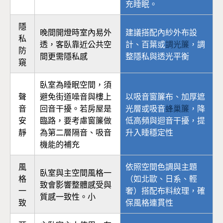
充睡眠。
隱
晚間開燈時室內易外
建議搭配內紗外布設
私
透，客臥靠近公共空
計、百葉或
調光簾
，調
防
間更需隱私感
整隱私與透光平衡
窺
臥室為睡眠空間，須
聲
避免街道噪音與樓上
以吸音窗簾布、加厚遮
音
回音干擾。若房屋是
光層或吸音
蜂巢簾
，降
安
臨路，要考慮窗簾做
低高頻與迴音干擾，提
靜
為第二層隔音、吸音
升入睡穩定性
機能的補充
風
依照空間色調與主題
臥室與主空間風格一
格
（如北歐、日系、輕
致會影響整體感受與
一
奢）搭配布料紋理，確
質感一致性。小
致
保風格連貫性