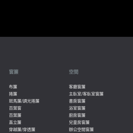
窗簾
空間
布簾
客廳窗簾
捲簾
主臥室/客臥室窗簾
斑馬簾/調光捲簾
書房窗簾
百葉窗
浴室窗簾
百葉簾
廚房窗簾
直立簾
兒童房窗簾
穿越簾/穿透簾
辦公空間窗簾