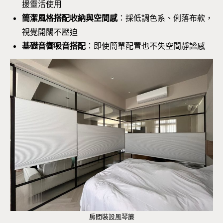
援靈活使用
簡潔風格搭配收納與空間感
：採低調色系、俐落布款，
視覺開闊不壓迫
基礎音響吸音搭配
：即使簡單配置也不失空間靜謐感
房間裝設風琴簾