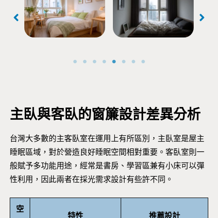
合，
具是日式極簡風的不
配，深色紗簾具遮蔽
樓
現
二法門
視線效果，百葉窗在
窗
白天能劇保護隱私兼
控光、視線效益，是
臥室窗簾好選項
主臥與客臥的窗簾設計差異分析
台灣大多數的主客臥室在運用上有所區別，主臥室是屋主
睡眠區域，對於營造良好睡眠空間相對重要。客臥室則一
般賦予多功能用途，經常是書房、學習區兼有小床可以彈
性利用，因此兩者在採光需求設計有些許不同。
空
特性
推薦設計