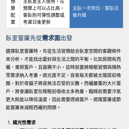
預
主臥室主人使用，在
算
預算上可以占比高，
主臥一次到位，客臥日
配
客臥則可彈性調整或
後升級
置
考慮日後更新
臥室窗簾先從
需求面
出發
選擇臥室窗簾時，先從生活習慣結合臥室空間的客觀條件
來分析，才能找出愛好與生活之間的平衡。比如房間有西
曬、東照窗戶，且面積不小，這時就要將睡眠習慣與隔熱
等需求納入考量。遮光度不足，容易每天都被太陽提前喚
醒，對於夜貓子將是無法忍受的災難。西曬嚴重的大片窗
戶，將會讓臥室在睡眠前吸收太多熱量，臨睡前需要冷氣
更大耗能以降低溫度，因此需要透過窗戶、遮陽窗簾或節
能窗簾來減輕西曬的問題。
遮光性需求