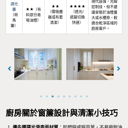
現代感強，光線
調光
★★
★★★★
控制佳，但不建
簾
★★（布
（需吸塵
（透光/
議安裝於油煙量
（斑
料部分易
器或布套
遮蔽切換
大或水槽旁，較
馬
吸油煙）
清潔）
快速）
適合乾淨區域的
簾）
廚房窗戶。
廚
百葉窗容易操作，兼
，優
塑鋁百葉窗是廚房很
較
具通風、採光、易於
題
好的選擇
油
清潔等特性
廚房關於窗簾設計與清潔小技巧
優先選擇光滑表面材質
：如塑鋁或鋁百葉，不易吸附油