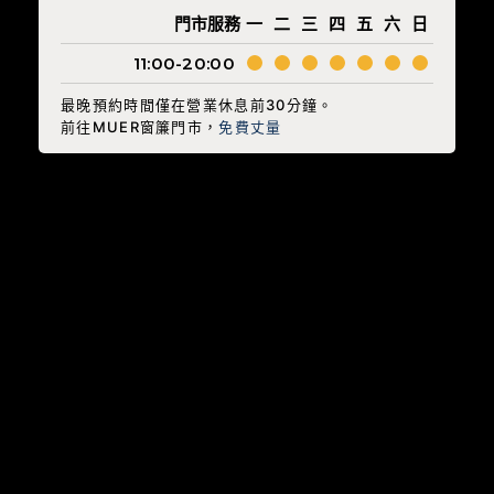
門市服務
一
二
三
四
五
六
日
11:00-20:00
最晚預約時間僅在營業休息前30分鐘。
前往MUER窗簾門市，
免費丈量