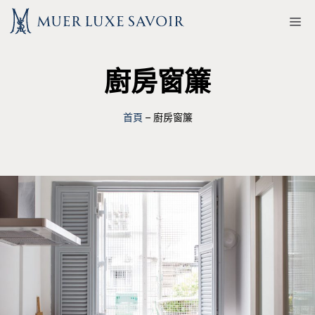
跳
M
至
主
廚房窗簾
要
內
容
首頁
–
廚房窗簾