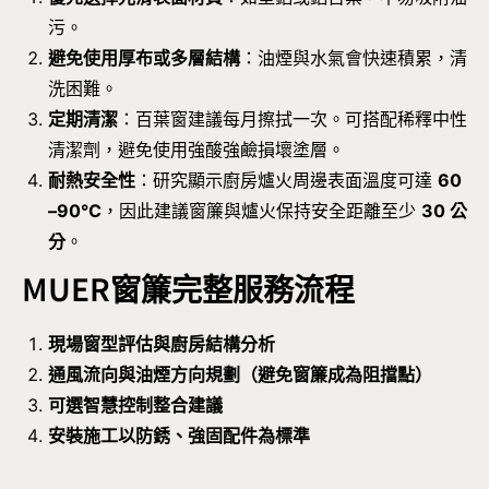
污。
避免使用厚布或多層結構
：油煙與水氣會快速積累，清
洗困難。
定期清潔
：百葉窗建議每月擦拭一次。可搭配稀釋中性
清潔劑，避免使用強酸強鹼損壞塗層。
耐熱安全性
：研究顯示廚房爐火周邊表面溫度可達
60
–90°C
，因此建議窗簾與爐火保持安全距離至少
30 公
分
。
MUER窗簾完整服務流程
現場窗型評估與廚房結構分析
通風流向與油煙方向規劃（避免窗簾成為阻擋點）
可選智慧控制整合建議
安裝施工以防銹、強固配件為標準