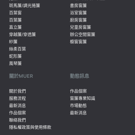
斑馬簾/調光捲簾
書房窗簾
百葉窗
浴室窗簾
百葉簾
廚房窗簾
直立簾
兒童房窗簾
穿越簾/穿透簾
辦公空間窗簾
紗簾
櫥窗窗簾
絲柔百葉
蛇形簾
風琴簾
關於MUER
動態訊息
關於我們
作品個案
服務流程
窗簾專業知識
最新消息
市場動態
作品個案
最新消息
聯絡我們
隱私權政策與使用條款