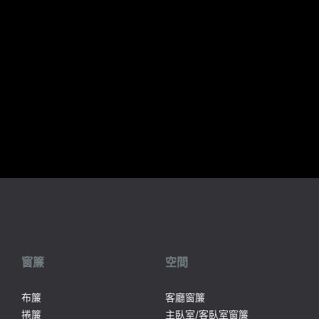
窗簾
空間
布簾
客廳窗簾
捲簾
主臥室/客臥室窗簾