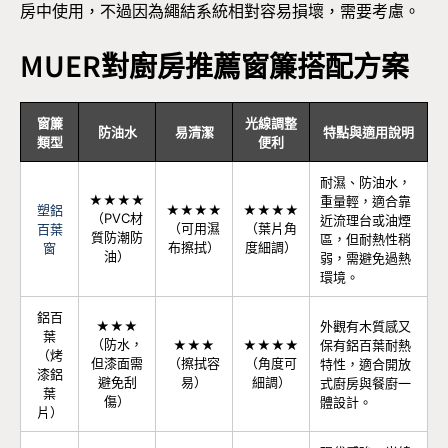
房中使用，不過因為繩結系統相對容易損壞，需要考慮。
MUER對廚房推薦窗簾搭配方案
窗簾
光線調整
防油水
易清潔
特點與適用說明
類型
便利
耐濕、防油水，
★★★★
重量輕，適合靠
塑鋁
★★★★
★★★★
（PVC材
近流理台或油煙
（可用濕
（葉片角
百葉
質防潮防
區，但耐熱性稍
布擦拭）
度細調）
窗
油）
弱，需避免過熱
環境。
鋁百
★★★
外觀有木質感又
葉
（防水，
★★★
★★★★
保有鋁百葉耐熱
（烤
但漆面需
（擦拭容
（角度可
特性，適合開放
漆鋁
避免刮
易）
細調）
式廚房與餐廚一
葉
傷）
體設計。
片）