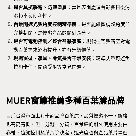
是否具抗靜電、防塵塗層
：葉片表面處理會影響日後清
潔頻率與便利性。
百葉間遮光與角度控制精準度
：是否能細微調整角度並
完整封閉，是優劣產品的關鍵區分。
是否可電動控制／整合智慧家庭
：現代住宅與商空對電
動百葉需求逐漸提升，亦有升級價值。
現場窗型、家具、冷氣是否干涉安裝
：精準丈量可避免
拉繩卡住、開窗受阻等常見問題。
MUER窗簾
推薦多種百葉簾品牌
目前台灣市面上有十餘品牌百葉簾，品質優劣不一，價格
也有高有低，但一分錢一分貨，百葉簾的耐久使用主要由
卷軸、拉繩控制與葉片等決定，遮光度也與產品葉片精密