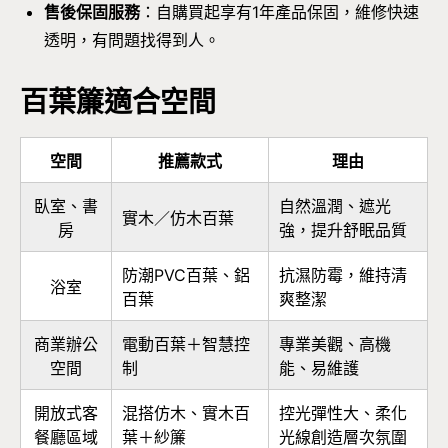
售後保固服務
：自購買起享有1年產品保固，維修快速
透明，有問題找得到人。
百葉簾適合空間
空間
推薦款式
理由
臥室、書
自然溫潤、遮光
實木／仿木百葉
房
強，提升舒眠品質
防潮PVC百葉、鋁
抗濕防霉，維持清
浴室
百葉
爽整潔
商業辦公
電動百葉＋智慧控
專業美觀、高機
空間
制
能、易維護
開放式客
混搭仿木、實木百
控光彈性大、柔化
餐廳區域
葉＋紗簾
光線創造層次氛圍