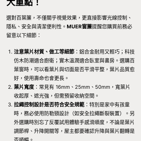
大重點！
選對百葉簾，不僅關乎視覺效果，更直接影響光線控制、
隱私、安全與清潔便利性。
MUER窗簾
提醒您購買前務必
留意以下細節：
注意葉片材質、做工等細節
：鋁合金耐用又輕巧；科技
仿木防潮適合廚衛；實木溫潤適合臥室與書房。選購百
葉窗時，可以看葉片與切面是否平滑平整，葉片品質愈
好，使用壽命也會更長。
葉片寬度
：常見有 16mm、25mm、50mm，寬葉片
收起厚、遮光強，但需預留收納空間。
拉繩控制設計是否符合安全規範
：特別是家中有孩童
時，務必使用防勒頸設計（如安全拉繩斷裂裝置）。另
外選購時別忘了反覆試用體驗手感滑順度，不論是葉片
調節桿、升降開關等，屋主都要確認升降與葉片翻轉是
否順暢。