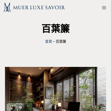
跳
M
至
主
百葉簾
要
內
容
首頁
–
百葉簾