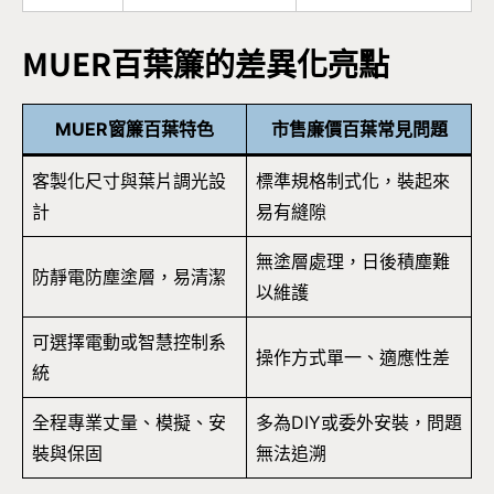
MUER
百葉簾的差異化亮點
MUER窗簾百葉特色
市售廉價百葉常見問題
客製化尺寸與葉片調光設
標準規格制式化，裝起來
計
易有縫隙
無塗層處理，日後積塵難
防靜電防塵塗層，易清潔
以維護
可選擇電動或智慧控制系
操作方式單一、適應性差
統
全程專業丈量、模擬、安
多為DIY或委外安裝，問題
裝與保固
無法追溯