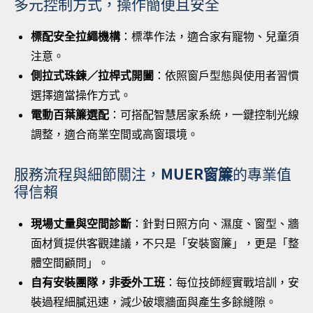
多元控制方式，操作簡便且安全
標配安全拉繩機構
：標準作法，適合家有寵物、兒童須
注意。
側拉式珠鍊／拉桿式開闔
：依照窗戶型態與使用者習慣
選擇適當操作方式。
電動百葉簾選配
：可搭配智慧居家系統，一鍵控制光線
調整，適合商業空間或高窗環境。
服務流程與細節關注，
MUER窗簾
的專業值
得信賴
現場丈量與空間診斷
：針對日照方向、濕度、窗型、牆
面材質提供客觀建議，不只是「安裝窗簾」，更是「整
體空間顧問」。
自有安裝團隊，非委外工班
：每位技師經實戰培訓，安
裝過程細膩迅速，減少破壞牆面與產生多餘縫隙。