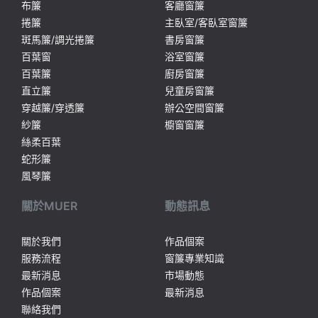
布簾
客廳窗簾
捲簾
主臥室/客臥室窗簾
斑馬簾/調光捲簾
書房窗簾
百葉窗
浴室窗簾
百葉簾
廚房窗簾
直立簾
兒童房窗簾
穿越簾/穿透簾
辦公空間窗簾
紗簾
櫥窗窗簾
絲柔百葉
蛇形簾
風琴簾
關於MUER
動態訊息
關於我們
作品個案
服務流程
窗簾專業知識
最新消息
市場動態
作品個案
最新消息
聯絡我們