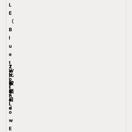
L
E
（
B
l
u
e
t
Z
Z
T
W
o
比
-
i
h
i
o
較
W
g
r
-
t
項
a
B
e
F
h
目
v
e
a
i
L
e
e
d
o
w
E