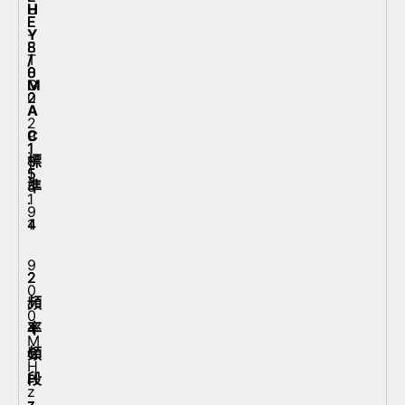
H
U
E
E
E
E
Y
-
E
8
8
8
/
T
8
0
0
0
M
G
0
2
2
2
A
.
2
.
.
.
C
9
.
1
1
1
標
9
1
5
5
5
準
5
1
.
.
.
9
4
4
1
9
2
2
2
2
0
頻
.
.
.
.
0
率
4
4
4
4
M
頻
G
G
G
G
H
段
H
H
H
H
z
z
z
z
z