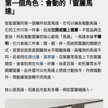
第一個角色：會動的「窗簾馬
達」
智能窗簾的第一個構件就是馬達，也可以稱為電動馬達，
它的工作只有一件事，就是
拉開或關上窗簾
。不管品牌怎
麼說，所有電動窗簾的核心都是「馬達」。馬達本身
不聰
明
，它只會做三件事：開、關、停。而依照窗簾的開關方
式，其實就是垂直開闔與水平開闔兩種，兩種用的馬達不
同，前者用在
調光簾
、
風琴簾
、百葉簾等垂直上下的窗簾
類型，後者則用在
布簾
、紗簾、絲柔百葉、蛇形簾等水平
開闔窗簾。此外還可以在馬達上透過寸動指令，作微幅動
作，帶動簾葉旋轉不同角度。
核心是馬達，但產品可能有多種，例如窗簾機器人。