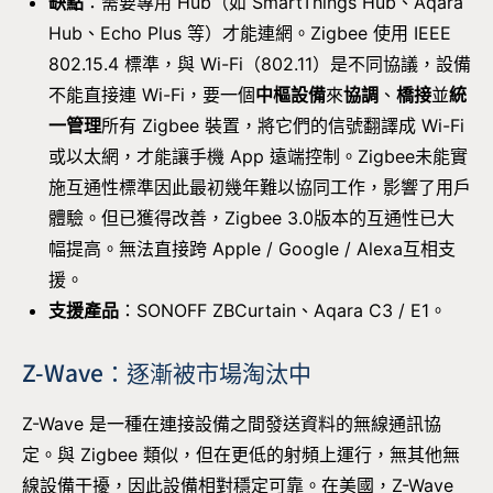
缺點
：需要專用 Hub（如 SmartThings Hub、Aqara
Hub、Echo Plus 等）才能連網。Zigbee 使用 IEEE
802.15.4 標準，與 Wi-Fi（802.11）是不同協議，設備
不能直接連 Wi-Fi，要一個
中樞設備
來
協調
、
橋接
並
統
一管理
所有 Zigbee 裝置，將它們的信號翻譯成 Wi-Fi
或以太網，才能讓手機 App 遠端控制。Zigbee未能實
施互通性標準因此最初幾年難以協同工作，影響了用戶
體驗。但已獲得改善，Zigbee 3.0版本的互通性已大
幅提高。無法直接跨 Apple / Google / Alexa互相支
援。
支援產品
：SONOFF ZBCurtain、Aqara C3 / E1。
Z-Wave：逐漸被市場淘汰中
Z-Wave 是一種在連接設備之間發送資料的無線通訊協
定。與 Zigbee 類似，但在更低的射頻上運行，無其他無
線設備干擾，因此設備相對穩定可靠。在美國，Z-Wave