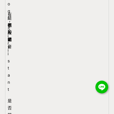
o
g
有
是
l
，
否
不
e
依
依
S
可
一
A
設
設
i
語
定
s
備
備
r
音
s
i
i
s
t
a
n
t
是
否