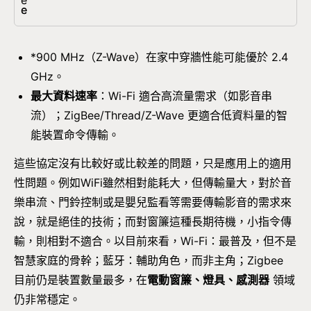
e
e
*900 MHz（Z-Wave）在家中穿牆性能可能優於 2.4
GHz。
最大資料速率
：Wi-Fi 適合高流量需求（如影音串
流）；ZigBee/Thread/Z-Wave 更適合低資料量的智
能裝置命令傳輸。
這些協定沒有比較好或比較差的問題，只是應用上的適用
性問題。例如WiFi雖然相對能耗大，但傳輸量大，對於音
樂串流、門鈴控制或是嬰兒監看等需要傳輸影音的需求來
說，就是絕佳的技術；而對窗簾這種長期待機，小指令傳
輸，則相對不適合。以目前來看，Wi-Fi：最普及，但不是
智慧家庭的骨幹；藍牙：輔助角色，而非主角；Zigbee
目前仍是裝置數量最多，在
電動窗簾、燈具、感測器
領域
仍非常穩定。