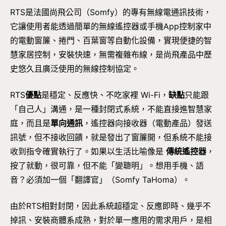
RTS是法國尚飛公司（Somfy）的專有無線電通訊技術，
它讓使用者能透過簡單的無線遙控器或手機App控制家中
的電動窗簾、捲門、百葉窗等自動化設備，實現便捷的智
慧家居控制，安裝快速，無需複雜布線，是尚飛產品中歷
史悠久且廣泛使用的無線控制協定。
RTS
優點
是穩定、反應快、不吃家裡 Wi-Fi，
缺點
只能跟
「自己人」溝通，是一種封閉式系統，不能直接進智慧家
庭，而且是
單向通訊
，遙控器向接收器（電動產品）發送
訊號，但不接收回饋，就是發出了窗簾開，但系統不能接
收到指令確實執行了。如果以生活比喻像是
傳統遙控器
，
按了就動，很可靠，但不能「變聰明」。想用手機、語
音？必須加一個「翻譯官」（Somfy TaHoma）。
由於RTS相對封閉，因此系統超穩定、反應即時、幾乎不
掉訊、安裝商體系成熟，對於單一應用的需求用戶，是相