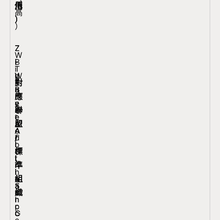
用
低
低
低
低
高
）
）
）
）
）
Z
Z
W
-
i
B
i
T
W
g
l
對
-
h
a
B
u
應
F
r
v
e
e
聯
i
e
e
e
t
盟
A
a
A
A
o
/
l
d
l
l
o
標
l
G
l
l
t
準
i
r
i
i
h
組
a
o
a
a
S
織
n
u
n
n
I
c
p
c
c
G
e