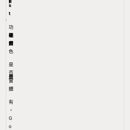
）
d
t
s
t
功
類
能
硬
硬
平
平
型
角
體
體
台
台
色
是
否
否
是
是
否
否
實
體
有
，
G
o