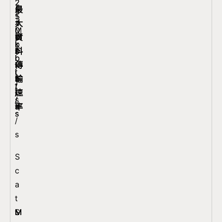
2
2
最
5
~
5
5
1
大
4
1
0
0
M
資
M
0
k
k
b
料
b
0
b
b
i
傳
i
k
i
i
t
輸
t
b
t
t
/
速
/
i
/
/
s
率
s
t
s
s
/
s
S
c
a
t
S
M
M
M
t