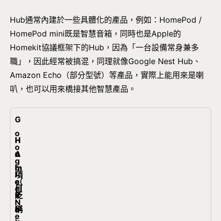
Hub通常內建於一些具體化的產品，例如：HomePod /
HomePod mini既是智慧音箱，同時也是Apple的
Homekit協議框架下的Hub，因為「一台設備常身兼多
職」，因此經常被搞混，同理就像Google Nest Hub、
Amazon Echo（部分型號）等產品，實際上能用來是喇
叭，也可以用來橋接其他智慧產品。
G
o
H
H
H
o
u
o
o
A
g
b
m
m
l
項
l
（
e
e
e
目
e
泛
P
K
x
N
稱
o
i
a
e