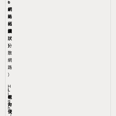
t
e
e
e
e
網
a
s
s
s
r
路
r
h
h
h
n
拓
（
（
（
（
e
撲
星
網
網
網
t
狀
狀
狀
狀
（
）
）
）
）
分
散
網
路
）
H
L
L
L
L
i
電
o
o
o
o
g
力
w
w
w
w
h
使
（
（
（
（
（