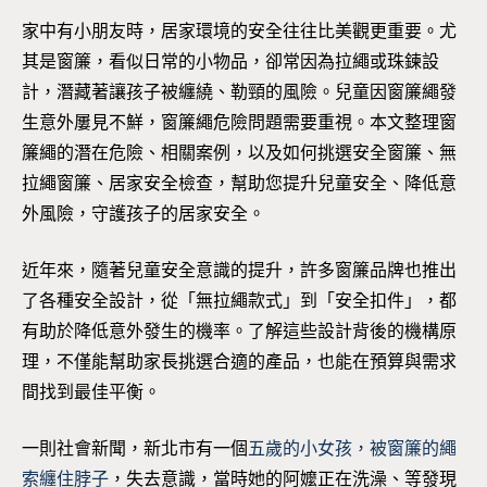
家中有小朋友時，居家環境的安全往往比美觀更重要。尤
其是窗簾，看似日常的小物品，卻常因為拉繩或珠鍊設
計，潛藏著讓孩子被纏繞、勒頸的風險。兒童因窗簾繩發
生意外屢見不鮮，窗簾繩危險問題需要重視。本文整理窗
簾繩的潛在危險、相關案例，以及如何挑選安全窗簾、無
拉繩窗簾、居家安全檢查，幫助您提升兒童安全、降低意
外風險，守護孩子的居家安全。
近年來，隨著兒童安全意識的提升，許多窗簾品牌也推出
了各種安全設計，從「無拉繩款式」到「安全扣件」，都
有助於降低意外發生的機率。了解這些設計背後的機構原
理，不僅能幫助家長挑選合適的產品，也能在預算與需求
間找到最佳平衡。
一則社會新聞，新北市有一個
五歲的小女孩，被窗簾的繩
索纏住脖子
，失去意識，當時她的阿嬤正在洗澡、等發現