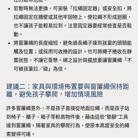
若暫時無法更換，可安裝「拉繩固定器」或安全扣，將
拉繩固定在牆壁或其他牢固物上，使拉繩不形成迴圈，
也不讓孩子能輕易拉到。注意固定器要經常檢查是否鬆
動。
將窗簾繩的長度縮短，避免過長繩子達到孩童的頭頸能
觸及位置；或採用可收捲的設計。也可將繩子捲收在靜
置狀態，不讓它垂懸。總之設計與擺放要讓窗簾繩「不
可被孩童拉／碰」為佳。
建議二：家具與環境佈置要與窗簾繩保持距
離，避免孩子攀爬，增加情境風險
許多窗簾繩意外，不是孩子直接從地面拉繩，而是孩子站
到椅子、櫃子、箱子等較高物件後，藉由這些“墊腳”工具
達到窗簾繩。隔著家具的攀爬行為，使原本高度安全的繩
索變得可達。