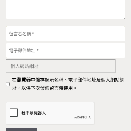
留
言
者
電
名
子
稱
郵
個
件
人
地
網
在
瀏覽器
中儲存顯示名稱、電子郵件地址及個人網站網
址
站
址，以供下次發佈留言時使用。
網
址