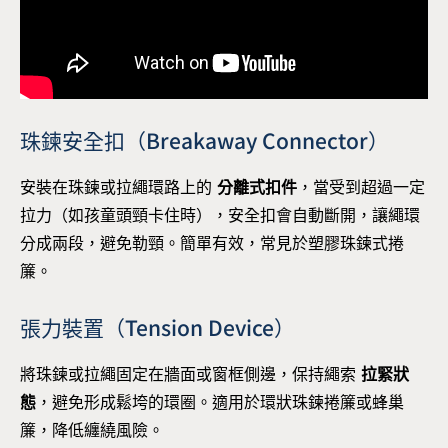
珠鍊安全扣（Breakaway Connector）
安裝在珠鍊或拉繩環路上的
分離式扣件
，當受到超過一定
拉力（如孩童頭頸卡住時），安全扣會自動斷開，讓繩環
分成兩段，避免勒頸。簡單有效，常見於塑膠珠鍊式捲
簾。
張力裝置（Tension Device）
將珠鍊或拉繩固定在牆面或窗框側邊，保持繩索
拉緊狀
態
，避免形成鬆垮的環圈。適用於環狀珠鍊捲簾或蜂巢
簾，降低纏繞風險。