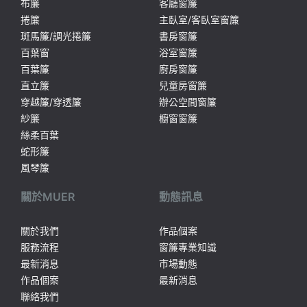
布簾
客廳窗簾
捲簾
主臥室/客臥室窗簾
斑馬簾/調光捲簾
書房窗簾
百葉窗
浴室窗簾
百葉簾
廚房窗簾
直立簾
兒童房窗簾
穿越簾/穿透簾
辦公空間窗簾
紗簾
櫥窗窗簾
絲柔百葉
蛇形簾
風琴簾
關於MUER
動態訊息
關於我們
作品個案
服務流程
窗簾專業知識
最新消息
市場動態
作品個案
最新消息
聯絡我們