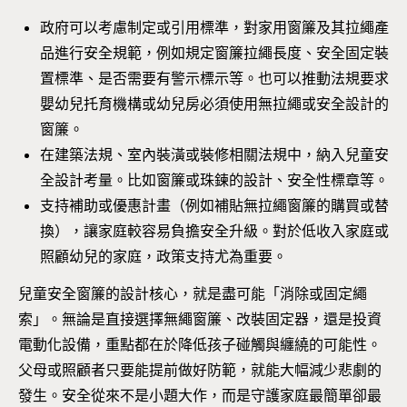
政府可以考慮制定或引用標準，對家用窗簾及其拉繩產
品進行安全規範，例如規定窗簾拉繩長度、安全固定裝
置標準、是否需要有警示標示等。也可以推動法規要求
嬰幼兒托育機構或幼兒房必須使用無拉繩或安全設計的
窗簾。
在建築法規、室內裝潢或裝修相關法規中，納入兒童安
全設計考量。比如窗簾或珠鍊的設計、安全性標章等。
支持補助或優惠計畫（例如補貼無拉繩窗簾的購買或替
換），讓家庭較容易負擔安全升級。對於低收入家庭或
照顧幼兒的家庭，政策支持尤為重要。
兒童安全窗簾的設計核心，就是盡可能「消除或固定繩
索」。無論是直接選擇無繩窗簾、改裝固定器，還是投資
電動化設備，重點都在於降低孩子碰觸與纏繞的可能性。
父母或照顧者只要能提前做好防範，就能大幅減少悲劇的
發生。安全從來不是小題大作，而是守護家庭最簡單卻最