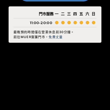
門市服務
一
二
三
四
五
六
日
11:00-20:00
最晚預約時間僅在營業休息前30分鐘。
前往MUER窗簾門市，
免費丈量