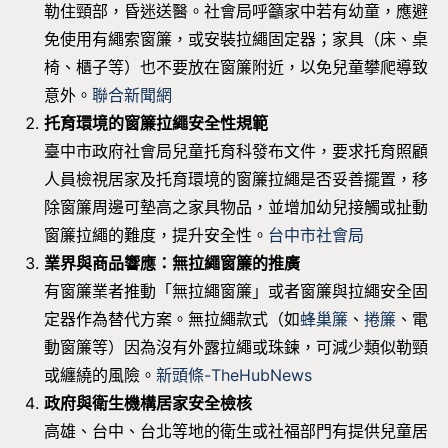
勒住頸部，昏迷送醫。社會局呼籲家中若有幼童，應避
免使用有繩索窗簾，或安裝拉繩固定器；家具（床、桌
椅、櫃子等）也不要放在窗簾附近，以免兒童攀爬導致
意外。
聯合新聞網
托育環境的窗簾拉繩安全性規範
臺中市政府社會局兒童托育科發布文件，要求托育照顧
人員檢視居家及托育環境的窗簾拉繩是否妥善擺置，移
除窗簾周邊可墊高之家具物品，並增加幼兒接觸或扯動
窗簾拉繩的難度，提升安全性。
台中市社會局
業界與商品響應：無拉繩窗簾的推廣
有窗簾業者推動「無拉繩窗簾」或者窗簾與拉繩安全固
定器作為替代方案。無拉繩款式（如
蜂巢簾
、
捲簾
、電
動窗簾等）因為沒有外露拉繩或珠鍊，可減少類似勒頸
或纏繞的風險。
新頭條-TheHubNews
政府與衛生機構居家安全檢核
高雄、台中、台北等地的衛生或社福部門有提供兒童居