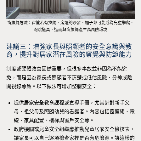
窗簾繩危險：窗簾若有拉繩，旁邊的沙發、櫃子都可能成為兒童攀爬、
跑跳道具，進而與窗簾繩產生高風險環境
建議三：增強家長與照顧者的安全意識與教
育，提升對居家潛在風險的察覺與防範能力
制度或硬體改善固然重要，但很多事故並非因為不能避
免，而是因為家長或照顧者不清楚或低估風險、分神或離
開視線導致。以下做法可增加整體安全：
提供居家安全教育課程或宣導手冊，尤其針對新手父
母、祖父母及照顧幼兒的看護者。內容包括窗簾繩、電
線、家具配置、樓梯與窗戶安全等。
政府機關或兒童安全組織應推動兒童居家安全檢核表，
讓家長可以自己逐項檢查家裡是否有危險源。讓這樣的