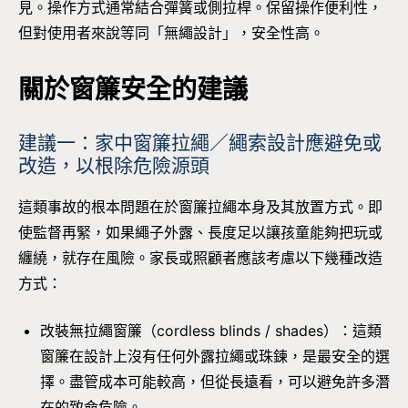
見。操作方式通常結合彈簧或側拉桿。保留操作便利性，
但對使用者來說等同「無繩設計」，安全性高。
關於窗簾安全的建議
建議一：家中窗簾拉繩／繩索設計應避免或
改造，以根除危險源頭
這類事故的根本問題在於窗簾拉繩本身及其放置方式。即
使監督再緊，如果繩子外露、長度足以讓孩童能夠把玩或
纏繞，就存在風險。家長或照顧者應該考慮以下幾種改造
方式：
改裝無拉繩窗簾（cordless blinds / shades）：這類
窗簾在設計上沒有任何外露拉繩或珠鍊，是最安全的選
擇。盡管成本可能較高，但從長遠看，可以避免許多潛
在的致命危險。