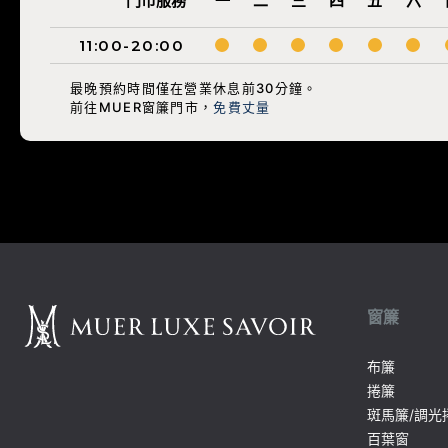
門市服務
一
二
三
四
五
六
11:00-20:00
最晚預約時間僅在營業休息前30分鐘。
前往MUER窗簾門市，
免費丈量
窗簾
布簾
捲簾
斑馬簾/調光
百葉窗