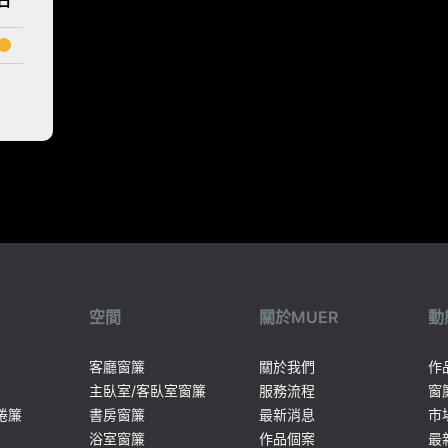
日
空間
關於MUER
動
客廳窗簾
關於我們
作
主臥室/客臥室窗簾
服務流程
窗
捲簾
書房窗簾
最新消息
市
浴室窗簾
作品個案
最