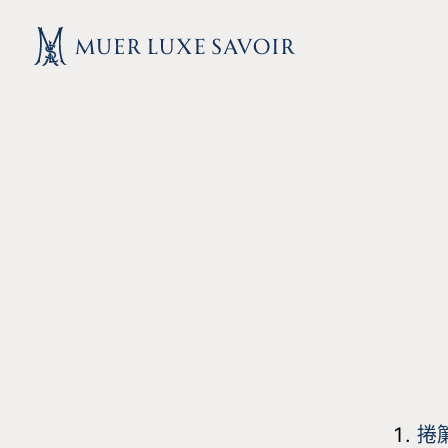
跳
至
主
要
內
容
捲