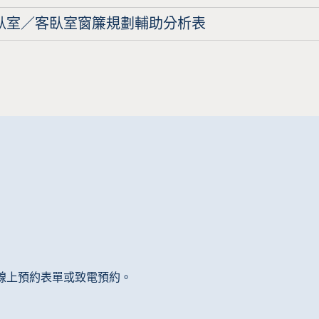
臥室／客臥室窗簾規劃輔助分析表
線上預約表單或致電預約。