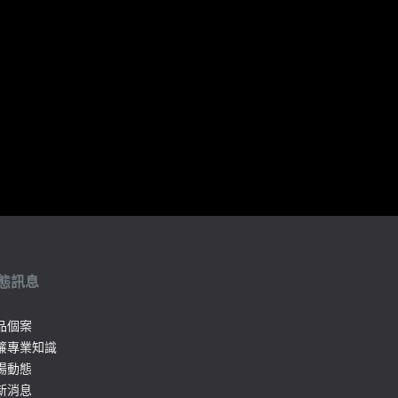
態訊息
品個案
簾專業知識
場動態
新消息